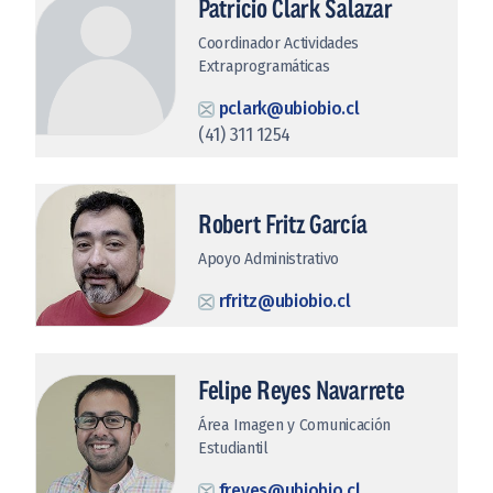
Patricio Clark Salazar
Coordinador Actividades
Extraprogramáticas
pclark@ubiobio.cl
(41) 311 1254
Robert Fritz García
Apoyo Administrativo
rfritz@ubiobio.cl
Felipe Reyes Navarrete
Área Imagen y Comunicación
Estudiantil
freyes@ubiobio.cl