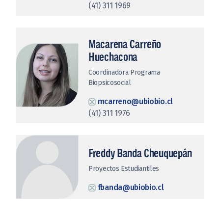
(41) 311 1969
Macarena Carreño
Huechacona
Coordinadora Programa
Biopsicosocial
mcarreno@ubiobio.cl
(41) 311 1976
Freddy Banda Cheuquepán
Proyectos Estudiantiles
fbanda@ubiobio.cl