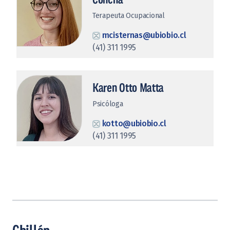
Terapeuta Ocupacional
mcisternas@ubiobio.cl
(41) 311 1995
Karen Otto Matta
Psicóloga
kotto@ubiobio.cl
(41) 311 1995